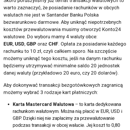
Skoro poruszyliśmy już temat transakcji walutowych to
warto zaznaczyć, że posiadanie rachunków w obcych
walutach nie jest w Santander Banku Polska
bezwarunkowo darmowe. Aby uniknąć niepotrzebnych
kosztów przewalutowania musimy otworzyć Konto24
walutowe. Do wyboru mamy 4 waluty obce:
EUR
,
USD
,
GBP
oraz
CHF
. Opłata za posiadanie każdego
rachunku to 10 zł, czyli całkiem sporo. Na szczęście
możemy uniknąć tego kosztu, jeśli na danym rachunku
będziemy utrzymywać minimalne saldo 20 jednostek
danej waluty (przykładowo 20 euro, czy 20 dolarów).
Aby dokonywać transakcji bezgotówkowych zagranicą
możemy wybrać 3 rodzaje kart płatniczych:
Karta Mastercard Walutowa
– to karta dedykowana
rachunkom walutowym. Można nią płacić w EUR, USD i
GBP. Dzięki niej nie zapłacimy za przewalutowanie
podczas transakcji w obcej walucie. Jej koszt to 0,80