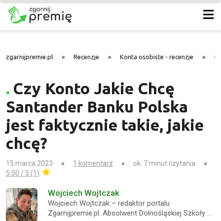
zgarnijpremie.pl
»
Recenzje
»
Konta osobiste - recenzje
»
Cz
Czy Konto Jakie Chcę
Santander Banku Polska
jest faktycznie takie, jakie
chcę?
15 marca 2023
1 komentarz
ok. 7 minut czytania
5.00 / 5 (1)
Wojciech Wojtczak
Wojciech Wojtczak – redaktor portalu
Zgarnijpremie.pl. Absolwent Dolnośląskiej Szkoły …