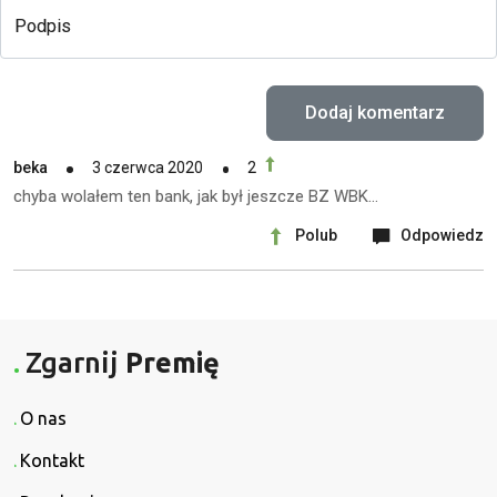
Podpis
beka
3 czerwca 2020
2
chyba wolałem ten bank, jak był jeszcze BZ WBK…
Polub
Odpowiedz
Zgarnij
Premię
O nas
Kontakt