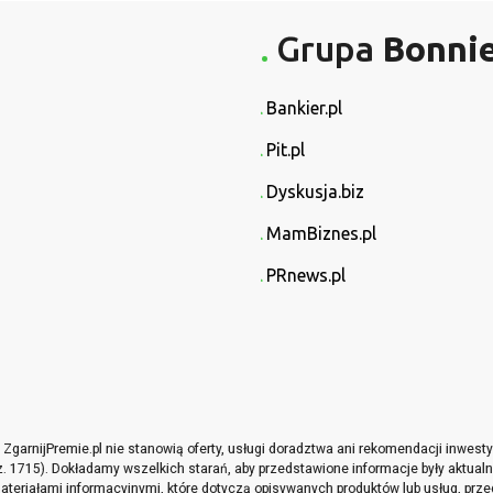
Grupa
Bonni
Bankier.pl
Pit.pl
Dyskusja.biz
MamBiznes.pl
PRnews.pl
garnijPremie.pl nie stanowią oferty, usługi doradztwa ani rekomendacji inwes
oz. 1715). Dokładamy wszelkich starań, aby przedstawione informacje były aktualne
teriałami informacyjnymi, które dotyczą opisywanych produktów lub usług, prze