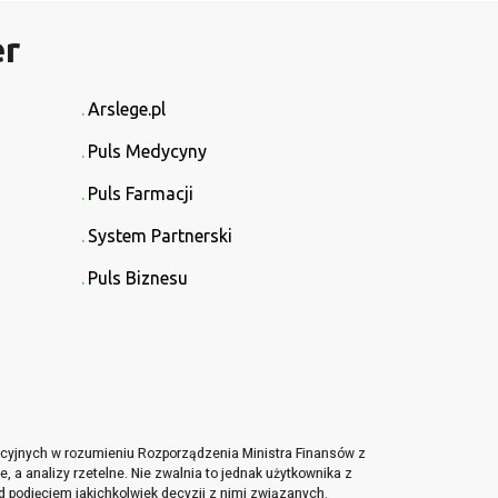
er
Arslege.pl
Puls Medycyny
Puls Farmacji
System Partnerski
Puls Biznesu
tycyjnych w rozumieniu Rozporządzenia Ministra Finansów z
, a analizy rzetelne. Nie zwalnia to jednak użytkownika z
d podjęciem jakichkolwiek decyzji z nimi związanych.