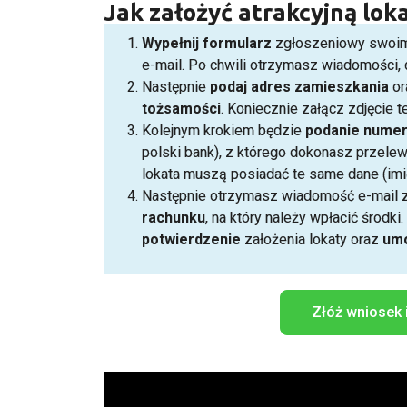
Jak założyć atrakcyjną lok
Wypełnij formularz
zgłoszeniowy swoimi
e-mail. Po chwili otrzymasz wiadomości,
Następnie
podaj
adres
zamieszkania
or
tożsamości
. Koniecznie załącz zdjęcie 
Kolejnym krokiem będzie
podanie
nume
polski bank), z którego dokonasz przele
lokata muszą posiadać te same dane (imi
Następnie otrzymasz wiadomość e-mail 
rachunku
, na który należy wpłacić środk
potwierdzenie
założenia lokaty oraz
um
Złóż wniosek 