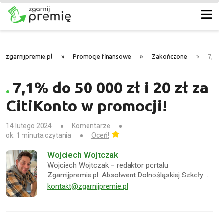
zgarnijpremie.pl
»
Promocje finansowe
»
Zakończone
»
7,1%
7,1% do 50 000 zł i 20 zł za
CitiKonto w promocji!
14 lutego 2024
Komentarze
ok. 1 minuta czytania
Oceń!
Wojciech Wojtczak
Wojciech Wojtczak – redaktor portalu
Zgarnijpremie.pl. Absolwent Dolnośląskiej Szkoły …
kontakt@zgarnijpremie.pl