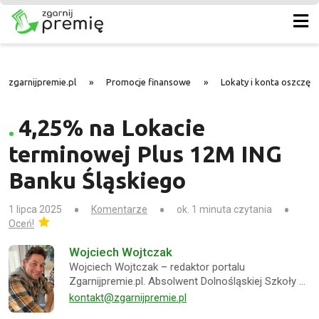
zgarnijpremie.pl
»
Promocje finansowe
»
Lokaty i konta oszczę
4,25% na Lokacie
terminowej Plus 12M ING
Banku Śląskiego
1 lipca 2025
Komentarze
ok. 1 minuta czytania
Oceń!
Wojciech Wojtczak
Wojciech Wojtczak – redaktor portalu
Zgarnijpremie.pl. Absolwent Dolnośląskiej Szkoły …
kontakt@zgarnijpremie.pl