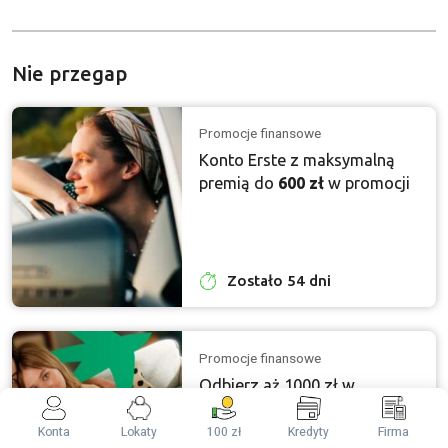
Nie przegap
Promocje finansowe
Konto Erste z maksymalną
premią do
600 zł
w promocji
Zostało 54 dni
Promocje finansowe
Odbierz aż 1000 zł w
gotówce za Konto Otwarte
na Ciebie w BNP Paribas +
Konta
Lokaty
100 zł
Kredyty
Firma