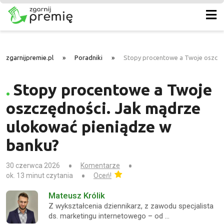
zgarnijpremie.pl
»
Poradniki
»
Stopy procentowe a Twoje oszczę
Stopy procentowe a Twoje
oszczędności. Jak mądrze
ulokować pieniądze w
banku?
30 czerwca 2026
Komentarze
ok. 13 minut czytania
Oceń!
Mateusz Królik
Z wykształcenia dziennikarz, z zawodu specjalista
ds. marketingu internetowego – od …