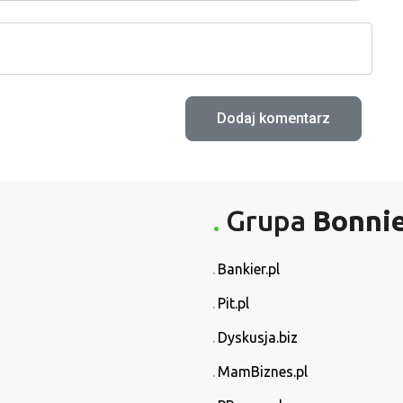
Grupa
Bonni
Bankier.pl
Pit.pl
Dyskusja.biz
MamBiznes.pl