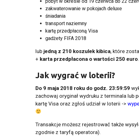
pobyt w okresie od 19 czerwca do 22 cze
zakwaterowanie w pokojach deluxe
śniadania
transport naziemny
kartę przedpłaconą Visa
gadżety FIFA 2018
lub
jedną z 210 koszulek kibica
, które zos
+
karta przedpłacona o wartości 250 euro
.
Jak wygrać w loterii?
Do 9 maja 2018 roku do godz. 23:59:59
wyk
zachowaj oryginał wydruku z terminala lub p
kartę Visa oraz zgłoś udział w loterii ->
wype
Transakcje możesz rejestrować także wysyła
zgodnie z taryfą operatora).