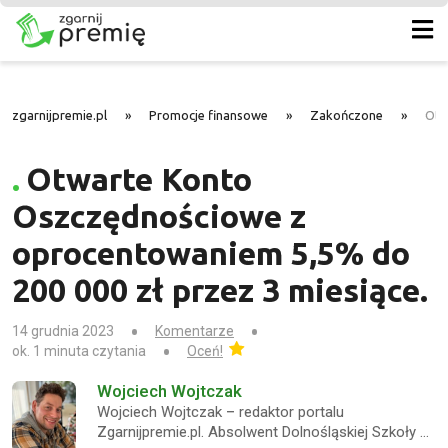
zgarnijpremie.pl
»
Promocje finansowe
»
Zakończone
»
Otw
Otwarte Konto
Oszczędnościowe z
oprocentowaniem 5,5% do
200 000 zł przez 3 miesiące.
14 grudnia 2023
Komentarze
ok. 1 minuta czytania
Oceń!
Wojciech Wojtczak
Wojciech Wojtczak – redaktor portalu
Zgarnijpremie.pl. Absolwent Dolnośląskiej Szkoły …