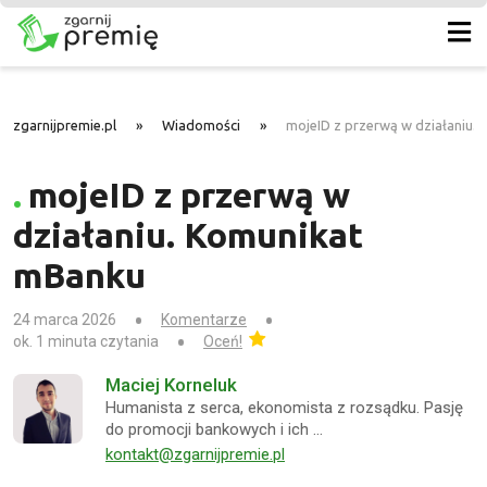
zgarnijpremie.pl
»
Wiadomości
»
mojeID z przerwą w działaniu.
mojeID z przerwą w
działaniu. Komunikat
mBanku
24 marca 2026
Komentarze
ok. 1 minuta czytania
Oceń!
Maciej Korneluk
Humanista z serca, ekonomista z rozsądku. Pasję
do promocji bankowych i ich …
kontakt@zgarnijpremie.pl