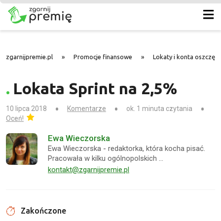
zgarnijpremie.pl
»
Promocje finansowe
»
Lokaty i konta oszczę
Lokata Sprint na 2,5%
10 lipca 2018
Komentarze
ok. 1 minuta czytania
Oceń!
Ewa Wieczorska
Ewa Wieczorska - redaktorka, która kocha pisać.
Pracowała w kilku ogólnopolskich …
kontakt@zgarnijpremie.pl
Zakończone