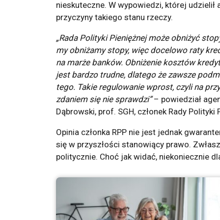
nieskuteczne. W wypowiedzi, której udzielił
przyczyny takiego stanu rzeczy.
„Rada Polityki Pieniężnej może obniżyć stopy
my obniżamy stopy, więc docelowo raty kr
na marże banków. Obniżenie kosztów kredy
jest bardzo trudne, dlatego że zawsze podm
tego. Takie regulowanie wprost, czyli na p
zdaniem się nie sprawdzi”
– powiedział agen
Dąbrowski, prof. SGH, członek Rady Polityki P
Opinia członka RPP nie jest jednak gwarant
się w przyszłości stanowiący prawo. Zwłaszc
politycznie. Choć jak widać, niekoniecznie d