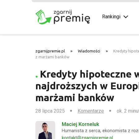
Rankingi
zgarnijpremie.pl
»
Wiadomości
»
Kredyty hipot
z marżami banków
Kredyty hipoteczne w
najdroższych w Europi
marżami banków
28 lipca 2025
Komentarze
ok. 2 minu
Maciej Korneluk
Humanista z serca, ekonomista z roz
kontakt@zgarnijpremie.pl