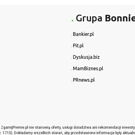
Grupa
Bonni
Bankier.pl
Pit.pl
Dyskusja.biz
MamBiznes.pl
PRnews.pl
garnijPremie.pl nie stanowią oferty, usługi doradztwa ani rekomendacji inwes
oz. 1715). Dokładamy wszelkich starań, aby przedstawione informacje były aktualne