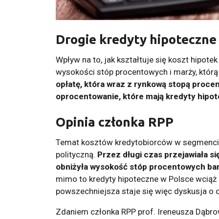
Drogie kredyty hipoteczne
Wpływ na to, jak kształtuje się koszt hipot
wysokości stóp procentowych i marży, którą 
opłatę, która wraz z rynkową stopą proce
oprocentowanie, które mają kredyty hipo
Opinia członka RPP
Temat kosztów kredytobiorców w segmencie h
polityczną.
Przez długi czas przejawiała si
obniżyła wysokość stóp procentowych ba
mimo to kredyty hipoteczne w Polsce wciąż 
powszechniejsza staje się więc dyskusja o o
Zdaniem członka RPP prof. Ireneusza Dąbrow