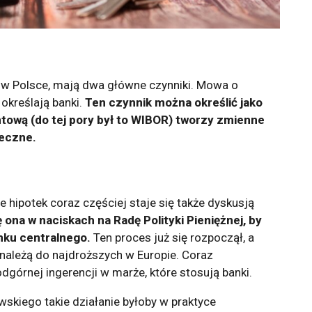
ek w Polsce, mają dwa główne czynniki. Mowa o
określają banki.
Ten czynnik można określić jako
ntową (do tej pory był to WIBOR) tworzy zmienne
teczne.
ipotek coraz częściej staje się także dyskusją
ę ona w naciskach na Radę Polityki Pieniężnej, by
nku centralnego.
Ten proces już się rozpoczął, a
należą do najdroższych w Europie. Coraz
dgórnej ingerencji w marże, które stosują banki.
skiego takie działanie byłoby w praktyce