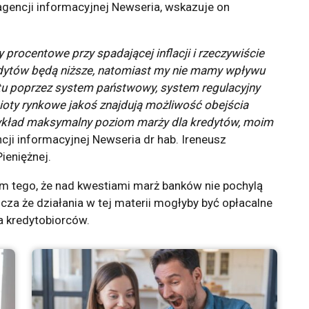
 agencji informacyjnej Newseria, wskazuje on
 procentowe przy spadającej inflacji i rzeczywiście
edytów będą niższe, natomiast my nie mamy wpływu
tu poprzez system państwowy, system regulacyjny
ioty rynkowe jakoś znajdują możliwość obejścia
rzykład maksymalny poziom marży dla kredytów, moim
cji informacyjnej Newseria dr hab. Ireneusz
ieniężnej.
em tego, że nad kwestiami marż banków nie pochylą
za że działania w tej materii mogłyby być opłacalne
la kredytobiorców.