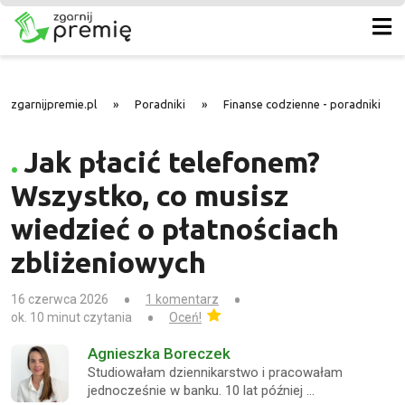
zgarnijpremie.pl
»
Poradniki
»
Finanse codzienne - poradniki
»
Jak płacić telefonem?
Wszystko, co musisz
wiedzieć o płatnościach
zbliżeniowych
16 czerwca 2026
1 komentarz
ok. 10 minut czytania
Oceń!
Agnieszka Boreczek
Studiowałam dziennikarstwo i pracowałam
jednocześnie w banku. 10 lat później …