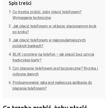
Spis treści
Co trzeba zrobić, żeby płacić telefonem?
Wymagania techniczne
Jak płacić telefonem w sklepie stacjonarnym krok
po kroku?
Jak płacić telefonem w najpopularniejszych
polskich bankach?
BLIK i przelew na telefon – jak płacić bez użycia
tradycyjnej karty?
Czy płacenie telefonem jest bezpieczne? Ryzyka i
ochrona danych
Podsumowanie: jaka jest najlepsza aplikacja do
płacenia telefonem?
Co trzeba zrobić, żeby płacić