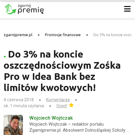
zgarnijpremie.pl
»
Promocje finansowe
»
Do 3% na koncie oszcz
Do 3% na koncie
oszczędnościowym Zośka
Pro w Idea Bank bez
limitów kwotowych!
4 czerwca 2018
Komentarze
ok. 1 minuta czytania
Oceń!
Wojciech Wojtczak
Wojciech Wojtczak – redaktor portalu
Zgarnijpremie.pl. Absolwent Dolnośląskiej Szkoły …