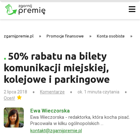
zgarnijpremie.pl
»
Promocje finansowe
»
Konta osobiste
»
5
50% rabatu na bilety
komunikacji miejskiej,
kolejowe i parkingowe
2 lipca 2018
Komentarze
ok. 1 minuta czytania
Oceń!
Ewa Wieczorska
Ewa Wieczorska - redaktorka, która kocha pisać.
Pracowała w kilku ogólnopolskich …
kontakt@zgarnijpremie.pl