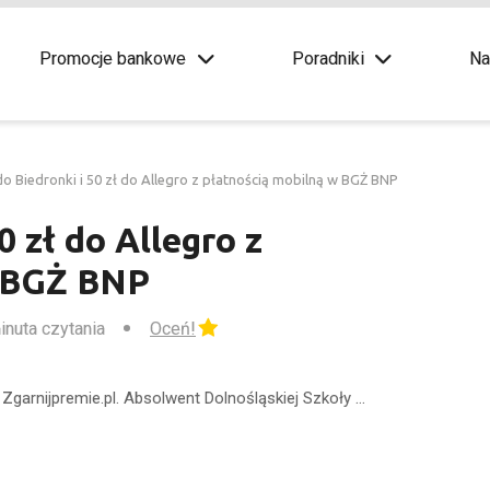
Promocje bankowe
Poradniki
Na
do Biedronki i 50 zł do Allegro z płatnością mobilną w BGŻ BNP
0 zł do Allegro z
w BGŻ BNP
inuta czytania
Oceń!
Zgarnijpremie.pl. Absolwent Dolnośląskiej Szkoły …