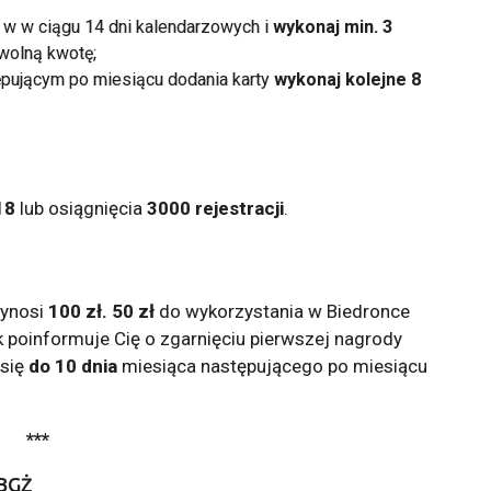
w w ciągu 14 dni kalendarzowych i
wykonaj min. 3
wolną kwotę;
pującym po miesiącu dodania karty
wykonaj kolejne 8
18
lub osiągnięcia
3000 rejestracji
.
wynosi
100 zł
.
50 zł
do wykorzystania w Biedronce
k poinformuje Cię o zgarnięciu pierwszej nagrody
 się
do 10 dnia
miesiąca następującego po miesiącu
***
 BGŻ