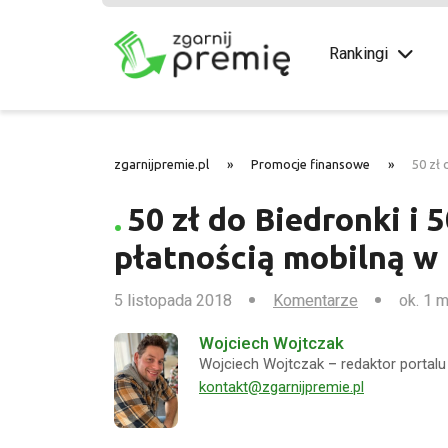
Rankingi
zgarnijpremie.pl
»
Promocje finansowe
»
50 zł 
50 zł do Biedronki i 5
płatnością mobilną 
5 listopada 2018
Komentarze
ok. 1 m
Wojciech Wojtczak
Wojciech Wojtczak – redaktor portalu 
kontakt@zgarnijpremie.pl