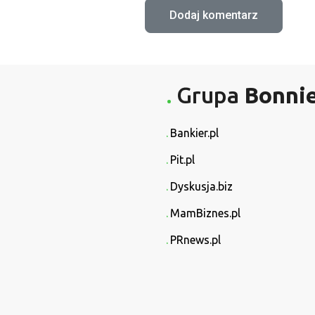
Grupa
Bonni
Bankier.pl
Pit.pl
Dyskusja.biz
MamBiznes.pl
PRnews.pl